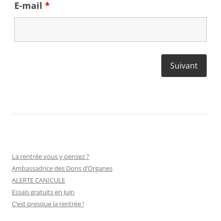
E-mail
*
La rentrée vous y pensez ?
Ambassadrice des Dons d’Organes
ALERTE CANICULE
Essais gratuits en Juin
C’est presque la rentrée !